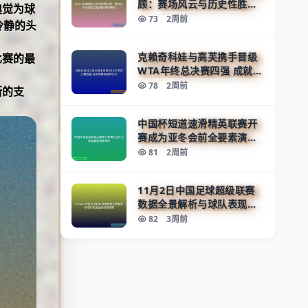
顾：赛场风云与历史性胜利
嗅觉为球
的精彩瞬间
73
2周前
冷静的头
克赖奇科娃与高芙携手晋级
比赛的最
WTA年终总决赛四强 成就突
破与巅峰对决
78
2周前
断的支
中国杯短道速滑精英联赛开
赛成为亚冬会前全要素演练
舞台
81
2周前
11月2日中国足球超级联赛
数据全景解析与球队表现走
势深度观察
82
3周前