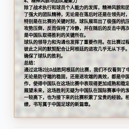
4、精神风貌与团队凝聚力
除了战术执行和球员个人能力的发挥，精神风貌和
了强大的团队精神，无论是在落后时还是在领先时
特别是在比赛的关键时刻，球队展现出了极强的抗压
攻势压倒，反而保持了冷静，并在随后的反击中再
是中国队取得胜利的关键所在。
球队的领导力和沟通也发挥了重要作用。在比赛过
彼此之间的默契配合让阿根廷的进攻几乎无从下手
确保了球队的胜利。
总结：
通过这场2比0战胜阿根廷的比赛，我们不仅看到了
无论是防守端的稳固，还是进攻端的高效，都是中
作，使得中国队在这场比赛中表现得更加成熟和稳
展望未来，这场胜利无疑为中国队在国际赛事中的
一较高下，也为接下来的比赛积累了宝贵的经验。
绩，书写属于中国足球的新篇章。