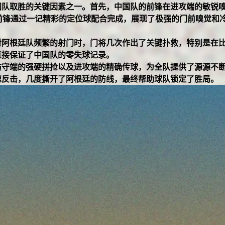
国队取胜的关键因素之一。首先，中国队的前锋在进攻端的敏锐
前锋通过一记精彩的定位球配合完成，展现了极强的门前嗅觉和
对阿根廷队频繁的射门时，门将几次作出了关键扑救，特别是在
直接保证了中国队的零失球记录。
防守端的强硬拼抢以及进攻端的精确传球，为全队提供了源源不
速反击，几度撕开了阿根廷的防线，最终帮助球队锁定了胜局。