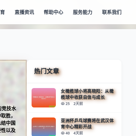
体育
直播资讯
帮助中心
服务能力
联系我们
热门文章
女橄榄球小将高晓阳：从橄
榄球中收获自信与成长
25
2天前
的竞技水
中取胜，
亚洲杯乒乓球赛将在武汉体
总结中国
育中心精彩开战
要性以及
40
4天前