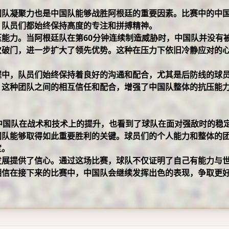
团队凝聚力也是中国队能够战胜阿根廷的重要因素。比赛中的中
，队员们都始终保持高度的专注和拼搏精神。
能力。当阿根廷队在第60分钟连续制造威胁时，中国队并没有
次破门，进一步扩大了领先优势。这种在压力下依旧冷静应对的
程中，队员们始终保持着良好的沟通和配合，尤其是后防线的球
。这种团队之间的相互信任和配合，增强了中国队整体的抗压能
中国队在战术和技术上的提升，也看到了球队在面对强敌时的稳
国队能够取得如此重要胜利的关键。球员们的个人能力和整体的
定。
发展提供了信心。通过这场比赛，球队不仅证明了自己有能力与
相信在接下来的比赛中，中国队会继续发挥出色的表现，争取更