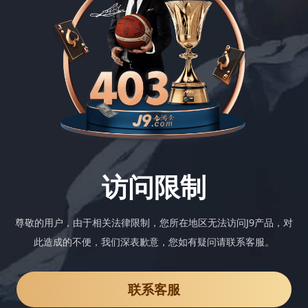
访问限制
尊敬的用户，由于相关法律限制，您所在地区无法访问J9产品，对
此造成的不便，我们深表歉意，您如有疑问请联系客服。
联系客服